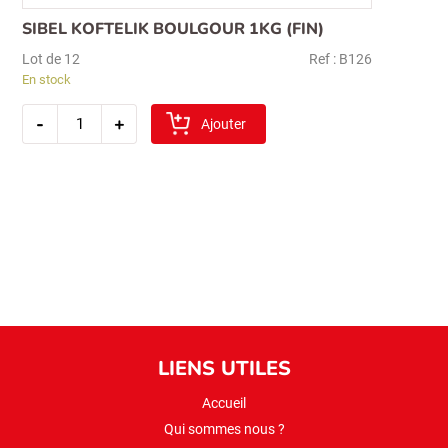
SIBEL KOFTELIK BOULGOUR 1KG (FIN)
Lot de 12
Ref : B126
En stock
quantité
-
+
de
Ajouter
sibel
koftelik
boulgour
1kg
(fin)
LIENS UTILES
Accueil
Qui sommes nous ?