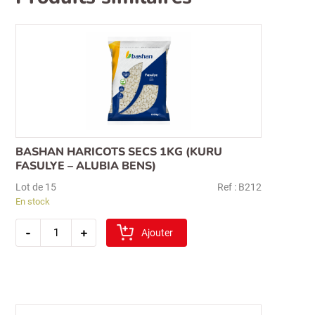
BASHAN HARICOTS SECS 1KG (KURU
FASULYE – ALUBIA BENS)
Lot de 15
Ref : B212
En stock
quantité
-
+
de
Ajouter
bashan
haricots
secs
1kg
(kuru
fasulye
–
alubia