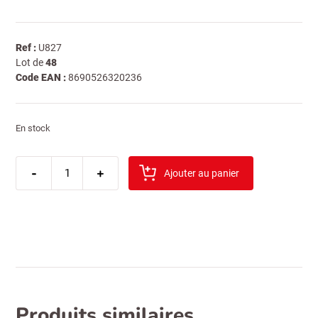
Ref :
U827
Lot de
48
Code EAN :
8690526320236
En stock
quantité
-
de
+
Ajouter au panier
eti
puf
cacao
16gr
Produits similaires