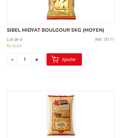
SIBEL MIDYAT BOULGOUR 5KG (MOYEN)
Lot de 4
Ref : B111
En stock
quantité
-
+
de
Ajouter
sibel
midyat
boulgour
5kg
(moyen)