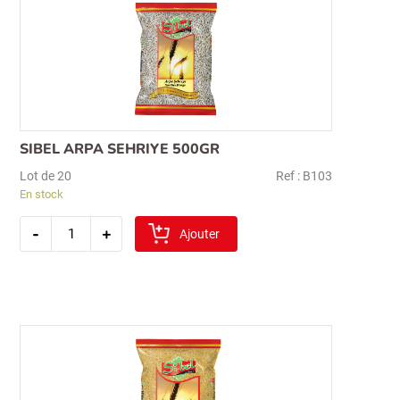
bens)
Recherche
pour :
SIBEL ARPA SEHRIYE 500GR
Lot de 20
Ref : B103
En stock
quantité
-
+
de
Ajouter
sibel
arpa
sehriye
500gr