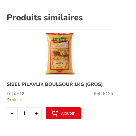
Produits similaires
SIBEL PILAVLIK BOULGOUR 1KG (GROS)
Lot de 12
Ref : B125
En stock
quantité
-
+
de
Ajouter
sibel
pilavlik
boulgour
1kg
(gros)