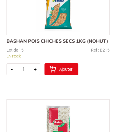
BASHAN POIS CHICHES SECS 1KG (NOHUT)
Lot de 15
Ref : B215
En stock
quantité
-
+
de
Ajouter
bashan
pois
chiches
secs
1kg
(nohut)