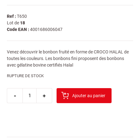
Ref :
T650
Lot de
18
Code EAN :
4001686006047
Venez découvrir le bonbon fruité en forme de CROCO HALAL de
toutes les couleurs. Les bonbons fini proposent des bonbons
avec gélatine bovine certifiés Halal
RUPTURE DE STOCK
quantité
-
de
+
Ajouter au panier
haribo
croco
100gr