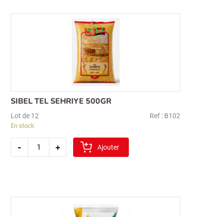
SIBEL TEL SEHRIYE 500GR
Lot de 12
Ref : B102
En stock
Recherche
quantité
pour :
-
+
de
Ajouter
sibel
tel
sehriye
500gr