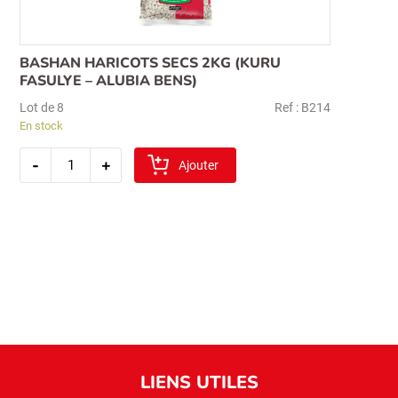
BASHAN HARICOTS SECS 2KG (KURU
FASULYE – ALUBIA BENS)
Lot de 8
Ref : B214
En stock
quantité
-
+
de
Ajouter
bashan
haricots
secs
2kg
(kuru
fasulye
–
alubia
bens)
LIENS UTILES