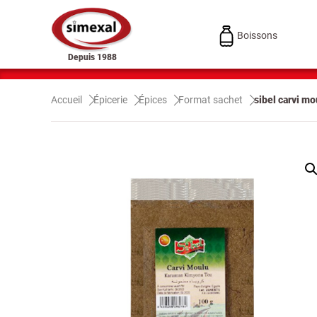
Boissons
Depuis 1988
Accueil
Épicerie
Épices
Format sachet
sibel carvi m