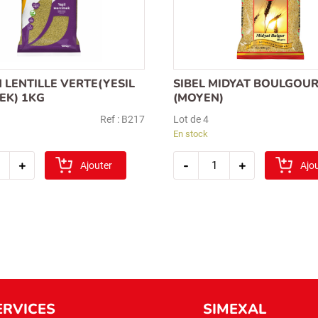
 LENTILLE VERTE(YESIL
SIBEL MIDYAT BOULGOUR
EK) 1KG
(MOYEN)
Ref : B217
Lot de 4
En stock
tité
quantité
+
-
+
Ajouter
de
Ajo
an
sibel
le
midyat
(yesil
boulgour
imek)
5kg
(moyen)
ERVICES
SIMEXAL