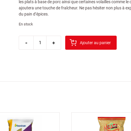
les plats à base de porc ainsi que certaines volailles comme le 
ajoutera une touche de fraîcheur. Ne pas hésiter non plus à ex
du pain d’épices.
En stock
quantité
-
de
+
Ajouter au panier
sibel
carvi
moulu
sachet
100gr