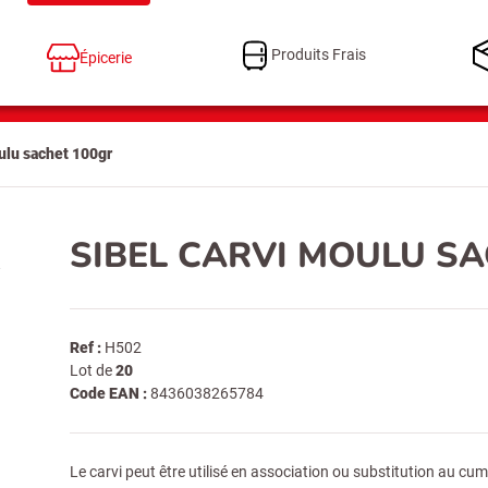
Produits Frais
Épicerie
oulu sachet 100gr
SIBEL CARVI MOULU S
Ref :
H502
Lot de
20
Code EAN :
8436038265784
Le carvi peut être utilisé en association ou substitution au cu