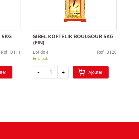
 5KG
SIBEL KOFTELIK BOULGOUR 5KG
(FIN)
Ref : B111
Lot de 4
Ref : B128
En stock
quantité
-
+
uter
de
Ajouter
sibel
koftelik
boulgour
5kg
(fin)