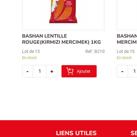
BASHAN LENTILLE
BASHAN
ROUGE(KIRMIZI MERCIMEK) 1KG
MERCIM
Lot de 15
Ref : B210
Lot de 15
En stock
En stock
quantité
quan
-
+
-
de
Ajouter
de
bashan
bash
lentille
lentil
rouge(kirmizi
verte
mercimek)
merc
1kg
1kg
LIENS UTILES
S